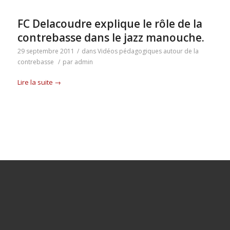
FC Delacoudre explique le rôle de la
contrebasse dans le jazz manouche.
29 septembre 2011
/
dans
Vidéos pédagogiques autour de la
contrebasse
/
par
admin
Lire la suite
→