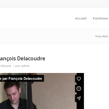
Accueil
Partitions 
Vous êtes i
rançois Delacoudre
trebasse
/
par
admin